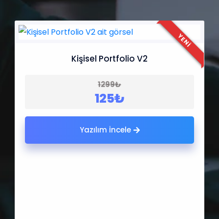
YENI
Kişisel Portfolio V2
1299₺
125₺
Yazılım İncele