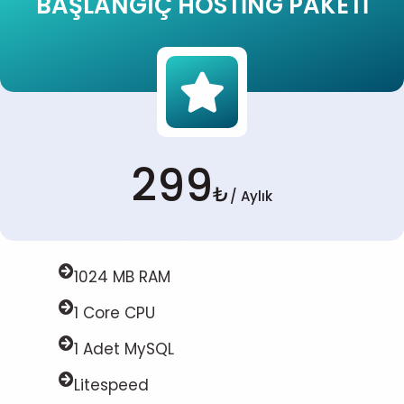
BAŞLANGIÇ HOSTING PAKETI
299
₺
/ Aylık
1024 MB RAM
1 Core CPU
1 Adet MySQL
Litespeed