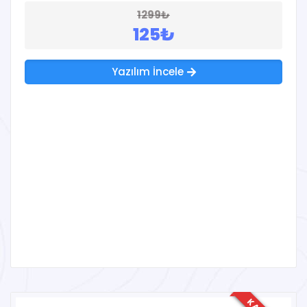
1299₺
125₺
Yazılım İncele