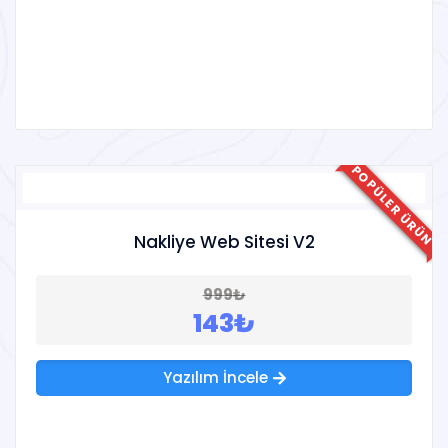
POPÜLER ÜRÜN
Nakliye Web Sitesi V2
999₺
143₺
Yazılım İncele