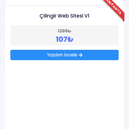
KAMPANYA
Çilingir Web Sitesi V1
1299₺
107₺
Yazılım İncele