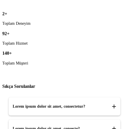
2
+
Toplam Deneyim
98
+
Toplam Hizmet
149
+
Toplam Müşteri
Sıkça Sorulanlar
Lorem ipsum dolor sit amet, consectetur?
Lorem ipsum dolor sit amet, consectetur adipiscing elit, sed do
Lorem ipsum dolor sit amet, consecte?
eiusmod tempor incididunt ut labore et dolore magna aliqua.