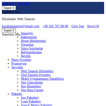
Giriş Yap
Kayıt Ol
Sepet
0
Sepetiniz boş.
Diyarbakır Web Tasarım
karahantasarim@gmail.com
+90 505 767 00 00
Giriş Yap
Kayıt Ol
Sepet
0
Anasayfa
Sepetiniz boş.
Hakkımızda
Hesap Bilgilerimiz
Yorumlar
Sıkça Sorulanlar
Referanslarımız
Bayilik
Hazır Scriptler
Promosyon
Servisler
Web Tasarım Hizmetleri
Özel Yazılım Projeleri
Mobil Uygulamanızı Yapabiliriz
Site Güncelleme
Seo Hizmetleri
Site Hata Çözme
Paketler
Seo Paketleri
Logo Paketleri
Sosyal Medya Paketleri