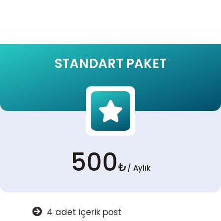
STANDART PAKET
500
₺
/ Aylık
4 adet içerik post