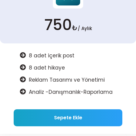
750
₺
/ Aylık
8 adet içerik post
8 adet hikaye
Reklam Tasarımı ve Yönetimi
Analiz -Danışmanlık-Raporlama
Sepete Ekle