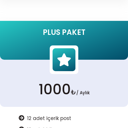
PLUS PAKET
1000
₺
/ Aylık
12 adet içerik post